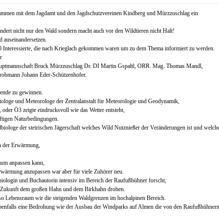
usammen mit dem Jagdamt und den Jagdschutzvereinen Kindberg und Mürzzuschlag ein
dert nicht nur den Wald sondern macht auch vor den Wildtieren nicht Halt!
d auseinandersetzen.
0 Interessierte, die nach Krieglach gekommen waren um zu dem Thema informiert zu werden.
r
hauptmannschaft Bruck Mürzzuschlag Dr. DI Martin Gspaltl, ORR. Mag. Thomas Mandl,
erobmann Johann Eder-Schützenhofer.
ende zu gewinnen.
atologe und Meteorologe der Zentralanstalt für Meteorologie und Geodynamik,
oder Ö3 zeigte eindrucksvoll wie das Wetter entsteht,
nftigen Naturbedingungen.
dbiologe der steirischen Jägerschaft welches Wild Nutznießer der Veränderungen ist und welch
on der Erwärmung,
raum anpassen kann,
rwärmung anzupassen war aber für viele Zuhörer neu.
iologin und Buchautorin intensiv im Bereich der Raufußhühner forscht,
 in Zukunft dem großen Hahn und dem Birkhahn drohen.
so Lebensraum wir die steigenden Waldgrenzen im hochalpinen Bereich.
benfalls eine Bedrohung wie der Ausbau der Windparks auf Almen die von den Raufußhühner