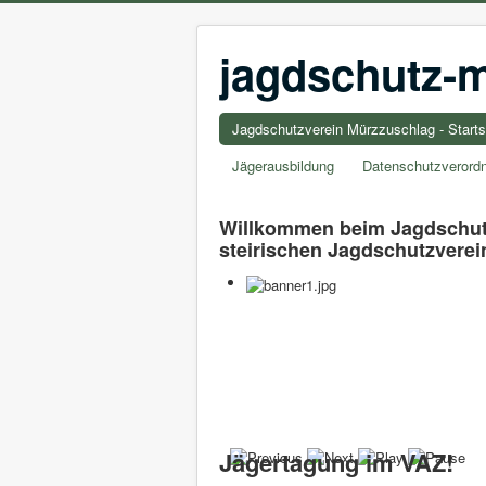
jagdschutz-m
Jagdschutzverein Mürzzuschlag - Starts
Jägerausbildung
Datenschutzverord
Willkommen beim Jagdschutz
steirischen Jagdschutzverei
Jägertagung im VAZ!