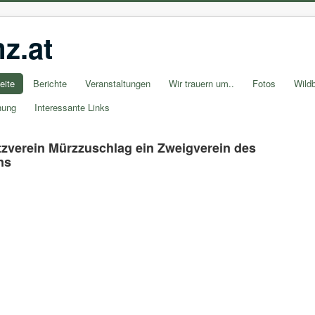
z.at
eite
Berichte
Veranstaltungen
Wir trauern um..
Fotos
Wildb
nung
Interessante Links
verein Mürzzuschlag ein Zweigverein des
ns