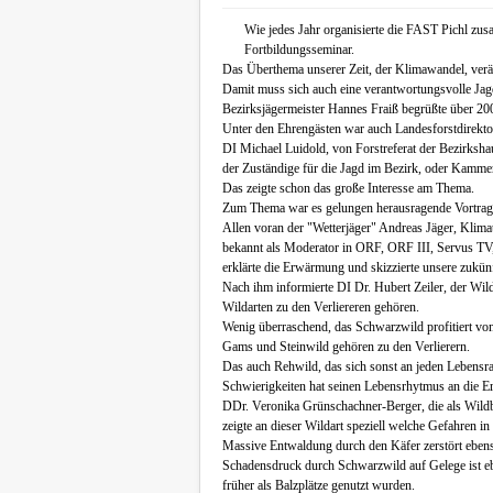
Wie jedes Jahr organisierte die FAST Pichl z
Fortbildungsseminar.
Das Überthema unserer Zeit, der Klimawandel, verän
Damit muss sich auch eine verantwortungsvolle Jag
Bezirksjägermeister Hannes Fraiß begrüßte über 20
Unter den Ehrengästen war auch Landesforstdirekto
DI Michael Luidold, von Forstreferat der Bezirks
der Zuständige für die Jagd im Bezirk, oder Kamm
Das zeigte schon das große Interesse am Thema.
Zum Thema war es gelungen herausragende Vortrag
Allen voran der "Wetterjäger" Andreas Jäger, Klim
bekannt als Moderator in ORF, ORF III, Servus TV, 
erklärte die Erwärmung und skizzierte unsere zukü
Nach ihm informierte DI Dr. Hubert Zeiler, der Wil
Wildarten zu den Verliereren gehören.
Wenig überraschend, das Schwarzwild profitiert v
Gams und Steinwild gehören zu den Verlierern.
Das auch Rehwild, das sich sonst an jeden Lebens
Schwierigkeiten hat seinen Lebensrhytmus an die E
DDr. Veronika Grünschachner-Berger, die als Wildb
zeigte an dieser Wildart speziell welche Gefahren
Massive Entwaldung durch den Käfer zerstört eben
Schadensdruck durch Schwarzwild auf Gelege ist e
früher als Balzplätze genutzt wurden.