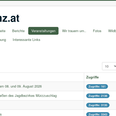
z.at
eite
Berichte
Veranstaltungen
Wir trauern um..
Fotos
Wildb
nung
Interessante Links
Anzeige 
Zugriffe
am 08. und 09. August 2026
Zugriffe: 161
eßen des Jagdbezirkes Mürzzuschlag
Zugriffe: 2138
Zugriffe: 3135
rs
Zugriffe: 3343