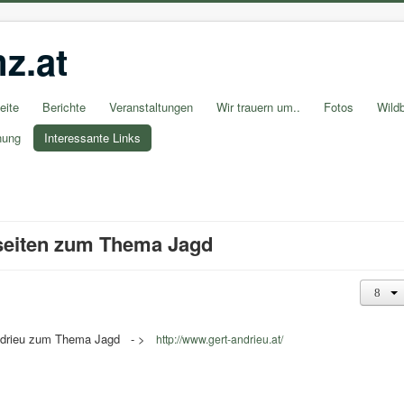
z.at
eite
Berichte
Veranstaltungen
Wir trauern um..
Fotos
Wildb
nung
Interessante Links
seiten zum Thema Jagd
t Andrieu zum Thema Jagd - >
http://www.gert-andrieu.at/