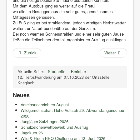
und die riesige bepflanzte Fläche bestaunen konnten.
Mit dem Autobus ging es weiter auf die Pretul,
wo alle im Roseggerhaus ein sehr gutes, gemeinsames
Mittagessen genossen.
Zu Fuß ging es bei strahlendem, jedoch windigen Herbstwetter,
weiter zur Naturfreundehütte auf der Ganzalm.
Bei noch warmen Sonnenstrahlen und einer sehr guten Jause
ließen die Teilnehmer den toll organisierten Ausflug ausklingen.
Zurück
Weiter
Aktuelle Seite:
Startseite
Berichte
12. Herbstwanderung am 07.10.2023 der Ortsstelle
Krieglach
Neues
Vereinsnachrichten August
Wildgemeinschaft Hohe Veitsch 29. Abwurfstangenschau
2026
Jungjäger-Salztragen 2026
Schulzeichenwettbewerb und Ausflug
Jagdkurs 26
Wild & Fisch BBQ Challenge am 13. Juni 2026