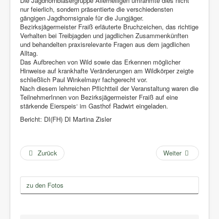
Die Jagdhornbläsergruppe Allerheiligen umrahmte dies nicht
nur feierlich, sondern präsentierte die verschiedensten
gängigen Jagdhornsignale für die Jungjäger.
Bezirksjägermeister Fraiß erläuterte Bruchzeichen, das richtige
Verhalten bei Treibjagden und jagdlichen Zusammenkünften
und behandelten praxisrelevante Fragen aus dem jagdlichen
Alltag.
Das Aufbrechen von Wild sowie das Erkennen möglicher
Hinweise auf krankhafte Veränderungen am Wildkörper zeigte
schließlich Paul Winkelmayr fachgerecht vor.
Nach diesem lehrreichen Pflichtteil der Veranstaltung waren die
TeilnehmerInnen von Bezirksjägermeister Fraiß auf eine
stärkende Eierspeis‘ im Gasthof Radwirt eingeladen.
Bericht: DI(FH) DI Martina Zisler
Zurück
Weiter
zu den Fotos