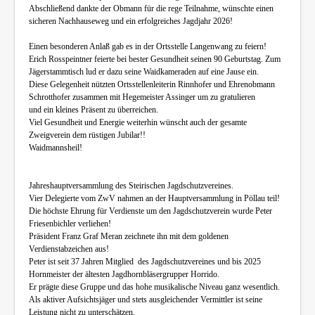
Abschließend dankte der Obmann für die rege Teilnahme, wünschte einen
sicheren Nachhauseweg und ein erfolgreiches Jagdjahr 2026!
Einen besonderen Anlaß gab es in der Ortsstelle Langenwang zu feiern!
Erich Rosspeintner feierte bei bester Gesundheit seinen 90 Geburtstag. Zum
Jägerstammtisch lud er dazu seine Waidkameraden auf eine Jause ein.
Diese Gelegenheit nützten Ortsstellenleiterin Rinnhofer und Ehrenobmann
Schrotthofer zusammen mit Hegemeister Assinger um zu gratulieren
und ein kleines Präsent zu überreichen.
Viel Gesundheit und Energie weiterhin wünscht auch der gesamte
Zweigverein dem rüstigen Jubilar!!
Waidmannsheil!
Jahreshauptversammlung des Steirischen Jagdschutzvereines.
Vier Delegierte vom ZwV nahmen an der Hauptversammlung in Pöllau teil!
Die höchste Ehrung für Verdienste um den Jagdschutzverein wurde Peter
Friesenbichler verliehen!
Präsident Franz Graf Meran zeichnete ihn mit dem goldenen
Verdienstabzeichen aus!
Peter ist seit 37 Jahren Mitglied des Jagdschutzvereines und bis 2025
Hornmeister der ältesten Jagdhornbläsergrupper Horrido.
Er prägte diese Gruppe und das hohe musikalische Niveau ganz wesentlich.
Als aktiver Aufsichtsjäger und stets ausgleichender Vermittler ist seine
Leistung nicht zu unterschätzen.