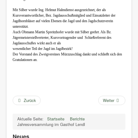
Mit Silber wurde Ing. Helmut Halmdienst ausgezeichnet, der als
Kursverantwortlicher, Bez. Jagdausschußmitglied und Einsatzleiter der
Jagdhornbläser auf vielen Ebenen die Jagd und den Jagdschutzverein
unterstützt.
Auch Obmann Martin Spreitzhofer wurde mit Silber geehrt. Als Bz.
Jägermeisterstellvertreter, Kursvortragender und Schießreferent des
Jagdausschußes wirkt auch er als
wesentlicher Teil der Jagd im Jagdbezirk!
Der Vorstand des Zweigvereines Mürzzuschlag dankt und schließt sich den
Gratulationen an.
Zurück
Weiter
Aktuelle Seite:
Startseite
Berichte
Jahresversammlung im Gasthof Lendl
Neues