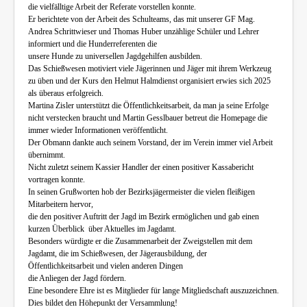
die vielfälltige Arbeit der Referate vorstellen konnte.
Er berichtete von der Arbeit des Schulteams, das mit unserer GF Mag.
Andrea Schrittwieser und Thomas Huber unzählige Schüler und Lehrer
informiert und die Hunderreferenten die
unsere Hunde zu universellen Jagdgehilfen ausbilden.
Das Schießwesen motiviert viele Jägerinnen und Jäger mit ihrem Werkzeug
zu üben und der Kurs den Helmut Halmdienst organisiert erwies sich 2025
als überaus erfolgreich.
Martina Zisler unterstützt die Öffentlichkeitsarbeit, da man ja seine Erfolge
nicht verstecken braucht und Martin Gesslbauer betreut die Homepage die
immer wieder Informationen veröffentlicht.
Der Obmann dankte auch seinem Vorstand, der im Verein immer viel Arbeit
übernimmt.
Nicht zuletzt seinem Kassier Handler der einen positiver Kassabericht
vortragen konnte.
In seinen Grußworten hob der Bezirksjägermeister die vielen fleißigen
Mitarbeitern hervor,
die den positiver Auftritt der Jagd im Bezirk ermöglichen und gab einen
kurzen Überblick über Aktuelles im Jagdamt.
Besonders würdigte er die Zusammenarbeit der Zweigstellen mit dem
Jagdamt, die im Schießwesen, der Jägerausbildung, der
Öffentlichkeitsarbeit und vielen anderen Dingen
die Anliegen der Jagd fördern.
Eine besondere Ehre ist es Mitglieder für lange Mitgliedschaft auszuzeichnen.
Dies bildet den Höhepunkt der Versammlung!