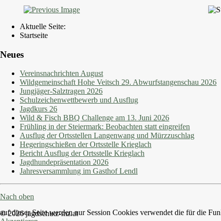
Aktuelle Seite:
Startseite
Neues
Vereinsnachrichten August
Wildgemeinschaft Hohe Veitsch 29. Abwurfstangenschau 2026
Jungjäger-Salztragen 2026
Schulzeichenwettbewerb und Ausflug
Jagdkurs 26
Wild & Fisch BBQ Challenge am 13. Juni 2026
Frühling in der Steiermark: Beobachten statt eingreifen
Ausflug der Ortsstellen Langenwang und Mürzzuschlag
Hegeringschießen der Ortsstelle Krieglach
Bericht Ausflug der Ortsstelle Krieglach
Jagdhundepräsentation 2026
Jahresversammlung im Gasthof Lendl
Nach oben
auf dieser Seite werden nur Session Cookies verwendet die für die Fun
© 2026 jagdschutz-mz.at