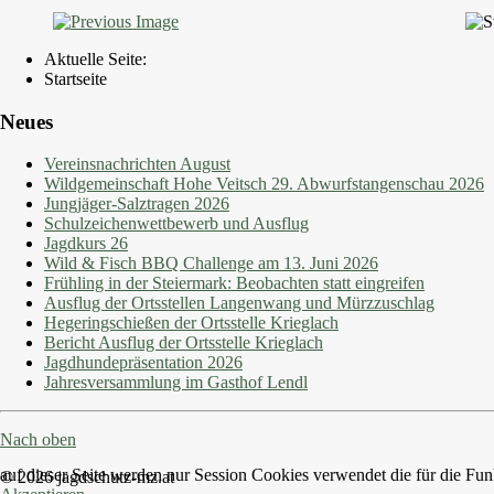
Aktuelle Seite:
Startseite
Neues
Vereinsnachrichten August
Wildgemeinschaft Hohe Veitsch 29. Abwurfstangenschau 2026
Jungjäger-Salztragen 2026
Schulzeichenwettbewerb und Ausflug
Jagdkurs 26
Wild & Fisch BBQ Challenge am 13. Juni 2026
Frühling in der Steiermark: Beobachten statt eingreifen
Ausflug der Ortsstellen Langenwang und Mürzzuschlag
Hegeringschießen der Ortsstelle Krieglach
Bericht Ausflug der Ortsstelle Krieglach
Jagdhundepräsentation 2026
Jahresversammlung im Gasthof Lendl
Nach oben
auf dieser Seite werden nur Session Cookies verwendet die für die Fun
© 2026 jagdschutz-mz.at