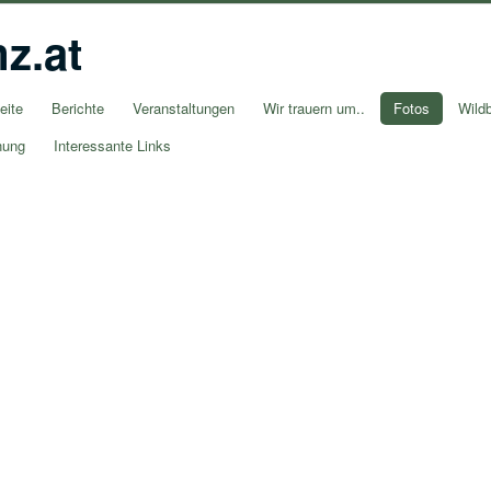
z.at
eite
Berichte
Veranstaltungen
Wir trauern um..
Fotos
Wildb
nung
Interessante Links