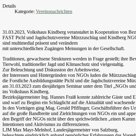
Details
Kategorie:
Vereinsnachrichten
31.03.2023, Volkshaus Kindberg veranstaltet in Kooperation von Be
FAST Pichl und Jagdschutzvereine Mürzzuschlag und Kindberg NGOs
sind multimedial präsent und verändern
mit unterschiedlichen Zugängen Meinungen in der Gesellschaft.
Traditionen, gewachsene Strukturen werden in Frage gestellt; ihre B
Tierwohl, traditioneller Jagd und Klimaschutz sind vielgestaltig.
Zur Beleuchtung und Diskussion der Arbeitsweise,
der Interessen und Hintergründen von NGOs luden die Mürzzuschlage
die Forstliche Ausbildungsstätte Pichl und die Jagdschutzvereine Mü
am 31.03.2023 zum diesjährigen Seminar unter dem Titel „NGOs und
ins Volkshaus Kindberg.
Bezirksjägermeister Ing. Hannes Fraiß konnte zahlreiche Gäste und E
und warf zu Beginn ein Schlaglicht auf die Aktualität und wachsende
In den Vorträgen ging Mag. Gerald Pfiffinger, Geschäftsführer des 
auf die große Bandbreite und Zielrichtungen von NGOs ein und appell
den Begriff der NGOs nicht über den sprichwörtlichen „einen Kamm z
Intentionen und Aktivismus zu differenzieren.
LJM Max Mayr-Melnhof, Landesjägermeister von Salzburg,
beleuchtete eindrücklich anhand persönlicher Erfahrungen das Vorge