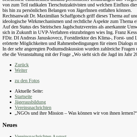
von zum Teil radikalen Tierschutzaktivisten und welchen Einfluss die
bis hin zu persönlichen Belangen von JägerInnen entfalten können.
Rechtsanwalt Dr. Maximilian Schaffgotsch griff dieses Thema auf und 
ideologische Wirkmechanismen und rechtliche Aspekte zum Thema e
Auf den Status des Steirischen Jagdschutzvereins als anerkannte U
sich in Zukunft in UVP-Verfahren einzubringen wies Ing. Franz Kessel
FDir. DI Andreas Januskovecz, Forstdirektor des Klima-, Forst- und L
erörterte Möglichkeiten und Rahmenbedingungen für einen Dialogs 
In der sehr angeregten Podiumsdiskussion wurden zahlreiche Fragen 
ehe die Veranstaltung mit der Frage „Wo sieht sich die Jagd im Jahr 2
Zurück
Weiter
zu den Fotos
Aktuelle Seite:
Startseite
Jägerausbildung
Vereinsnachrichten
„NGOs und ihre Mission – Was können wir von ihnen lernen?
Neues
Vereinsnachrichten August