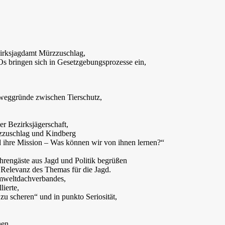
zirksjagdamt Mürzzuschlag,
 bringen sich in Gesetzgebungsprozesse ein,
eweggründe zwischen Tierschutz,
r Bezirksjägerschaft,
rzzuschlag und Kindberg
 ihre Mission – Was können wir von ihnen lernen?“
hrengäste aus Jagd und Politik begrüßen
 Relevanz des Themas für die Jagd.
Umweltdachverbandes,
ierte,
u scheren“ und in punkto Seriosität,
hen