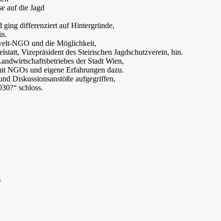
se auf die Jagd
ging differenziert auf Hintergründe,
in.
mwelt-NGO und die Möglichkeit,
statt, Vizepräsident des Steirischen Jagdschutzverein, hin.
andwirtschaftsbetriebes der Stadt Wien,
mit NGOs und eigene Erfahrungen dazu.
und Diskussionsanstöße aufgegriffen,
030?“ schloss.
“