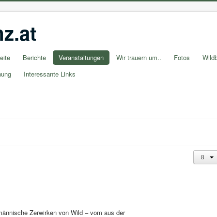
z.at
eite
Berichte
Veranstaltungen
Wir trauern um..
Fotos
Wildb
nung
Interessante Links
hmännische Zerwirken von Wild – vom aus der