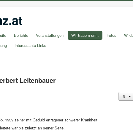
z.at
eite
Berichte
Veranstaltungen
Wir trauern um..
Fotos
Wildb
nung
Interessante Links
Herbert Leitenbauer
eb. 1939 seiner mit Geduld ertragener schwerer Krankheit,
leitete war bis zuletzt an seiner Seite.