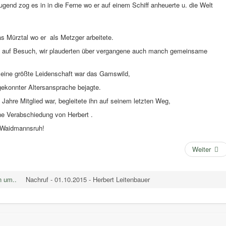
Jugend zog es in in die Ferne wo er auf einem Schiff anheuerte u. die Welt
as Mürztal wo er als Metzger arbeitete.
bert auf Besuch, wir plauderten über vergangene auch manch gemeinsame
, seine größte Leidenschaft war das Gamswild,
gekonnter Altersansprache bejagte.
 Jahre Mitglied war, begleitete ihn auf seinem letzten Weg,
he Verabschiedung von Herbert .
 Waidmannsruh!
Weiter
n um..
Nachruf - 01.10.2015 - Herbert Leitenbauer