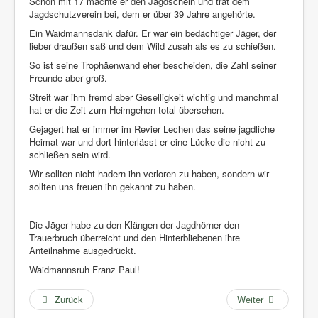
Schon mit 17 machte er den Jagdschein und trat dem
Jagdschutzverein bei, dem er über 39 Jahre angehörte.
Ein Waidmannsdank dafür. Er war ein bedächtiger Jäger, der
lieber draußen saß und dem Wild zusah als es zu schießen.
So ist seine Trophäenwand eher bescheiden, die Zahl seiner
Freunde aber groß.
Streit war ihm fremd aber Geselligkeit wichtig und manchmal
hat er die Zeit zum Heimgehen total übersehen.
Gejagert hat er immer im Revier Lechen das seine jagdliche
Heimat war und dort hinterlässt er eine Lücke die nicht zu
schließen sein wird.
Wir sollten nicht hadern ihn verloren zu haben, sondern wir
sollten uns freuen ihn gekannt zu haben.
Die Jäger habe zu den Klängen der Jagdhörner den
Trauerbruch überreicht und den Hinterbliebenen ihre
Anteilnahme ausgedrückt.
Waidmannsruh Franz Paul!
Zurück
Weiter