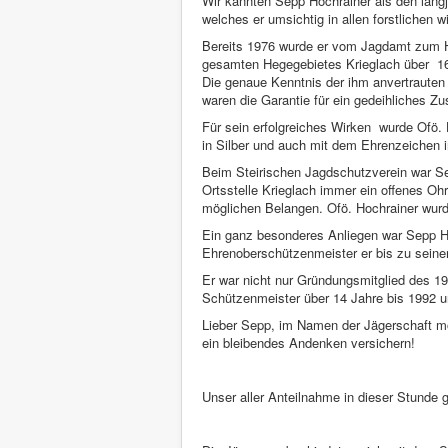
Wir kannten Sepp Hochrainer als den langj
welches er umsichtig in allen forstlichen 
Bereits 1976 wurde er vom Jagdamt zum H
gesamten Hegegebietes Krieglach über 16
Die genaue Kenntnis der ihm anvertrauten 
waren die Garantie für ein gedeihliches Z
Für sein erfolgreiches Wirken wurde Ofö.
in Silber und auch mit dem Ehrenzeichen i
Beim Steirischen Jagdschutzverein war Sep
Ortsstelle Krieglach immer ein offenes Ohr
möglichen Belangen. Ofö. Hochrainer wurde
Ein ganz besonderes Anliegen war Sepp H
Ehrenoberschützenmeister er bis zu sein
Er war nicht nur Gründungsmitglied des 1
Schützenmeister über 14 Jahre bis 1992 u
Lieber Sepp, im Namen der Jägerschaft mö
ein bleibendes Andenken versichern!
Unser aller Anteilnahme in dieser Stunde g