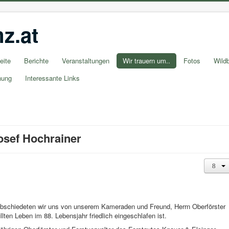
z.at
eite
Berichte
Veranstaltungen
Wir trauern um..
Fotos
Wildb
nung
Interessante Links
Josef Hochrainer
abschiedeten wir uns von unserem Kameraden und Freund, Herrn Oberförster
lten Leben im 88. Lebensjahr friedlich eingeschlafen ist.