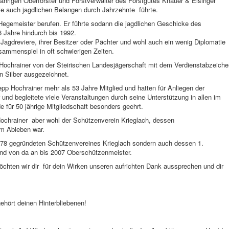
ährigen Oberförster und Forstverwalter des Forstgutes Knauer & Elsinger
wie auch jagdlichen Belangen durch Jahrzehnte führte.
egemeister berufen. Er führte sodann die jagdlichen Geschicke des
 Jahre hindurch bis 1992.
Jagdreviere, ihrer Besitzer oder Pächter und wohl auch ein wenig Diplomatie
usammenspiel in oft schwierigen Zeiten.
 Hochrainer von der Steirischen Landesjägerschaft mit dem Verdienstabzeiche
n Silber ausgezeichnet.
p Hochrainer mehr als 53 Jahre Mitglied und hatten für Anliegen der
 und begleitete viele Veranstaltungen durch seine Unterstützung in allen im
 für 50 jährige Mitgliedschaft besonders geehrt.
ochrainer aber wohl der Schützenverein Krieglach, dessen
em Ableben war.
978 gegründeten Schützenvereines Krieglach sondern auch dessen 1.
nd von da an bis 2007 Oberschützenmeister.
chten wir dir für dein Wirken unseren aufrichten Dank aussprechen und dir
ehört deinen Hinterbliebenen!