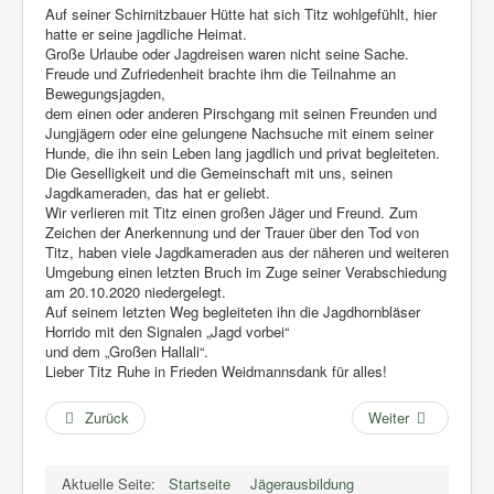
Auf seiner Schirnitzbauer Hütte hat sich Titz wohlgefühlt, hier
hatte er seine jagdliche Heimat.
Große Urlaube oder Jagdreisen waren nicht seine Sache.
Freude und Zufriedenheit brachte ihm die Teilnahme an
Bewegungsjagden,
dem einen oder anderen Pirschgang mit seinen Freunden und
Jungjägern oder eine gelungene Nachsuche mit einem seiner
Hunde, die ihn sein Leben lang jagdlich und privat begleiteten.
Die Geselligkeit und die Gemeinschaft mit uns, seinen
Jagdkameraden, das hat er geliebt.
Wir verlieren mit Titz einen großen Jäger und Freund. Zum
Zeichen der Anerkennung und der Trauer über den Tod von
Titz, haben viele Jagdkameraden aus der näheren und weiteren
Umgebung einen letzten Bruch im Zuge seiner Verabschiedung
am 20.10.2020 niedergelegt.
Auf seinem letzten Weg begleiteten ihn die Jagdhornbläser
Horrido mit den Signalen „Jagd vorbei“
und dem „Großen Hallali“.
Lieber Titz Ruhe in Frieden Weidmannsdank für alles!
Zurück
Weiter
Aktuelle Seite:
Startseite
Jägerausbildung